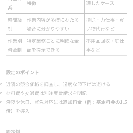
特徴
適したケース
系
時間給
作業内容が多岐にわたる
掃除・力仕事・買
制
場合に分かりやすい
い物代行など
作業別
特定業務ごとに明確な金
不用品回収・庭仕
料金制
額を提示できる
事など
設定のポイント
近隣の競合価格を調査し、過度な値下げは避ける
材料費や交通費は別途実費請求を明記
深夜や休日、緊急対応には
追加料金（例：基本料金の1.5
倍）
を導入
設定例