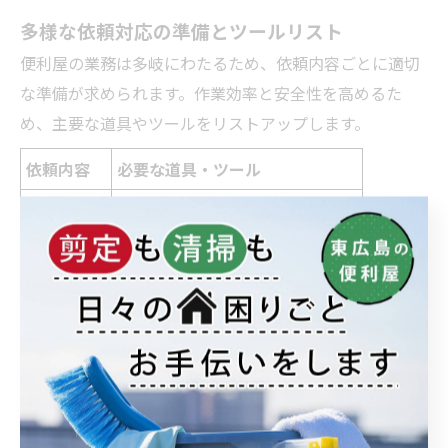
多様な依頼対応の準備とツールリスト
便利屋の業務は多岐にわたるため、依頼内容ごとに適切
な準備が求められます。作業効率と安全性を高めるた
め、主要な道具やツールをリストアップします。
依頼内容
必要な道具・ツール
家具移動
台車、滑り止め手袋、養生マット
不用品回収
軽トラック、ブルーシート、軍手
清掃作業
掃除機、モップ、洗剤
庭仕事
剪定ばさみ、草刈機、長靴
軽作業全般
工具セット、懐中電灯、脚立