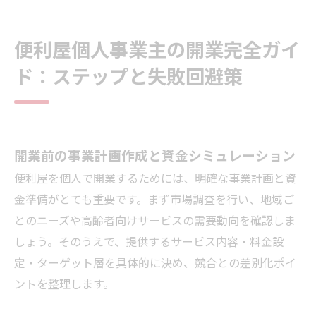
便利屋個人事業主の税務・申告と資金調達につ
いて
便利屋個人事業主の開業完全ガイ
店舗概要
ド：ステップと失敗回避策
開業前の事業計画作成と資金シミュレーション
便利屋を個人で開業するためには、明確な事業計画と資
金準備がとても重要です。まず市場調査を行い、地域ご
とのニーズや高齢者向けサービスの需要動向を確認しま
しょう。そのうえで、提供するサービス内容・料金設
定・ターゲット層を具体的に決め、競合との差別化ポイ
ントを整理します。