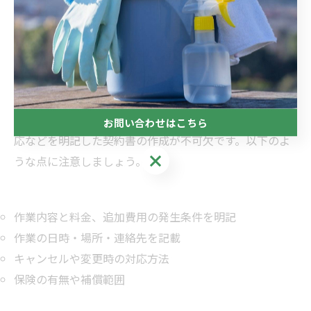
依頼を受ける際は、必要な道具を事前に準備し、安全対
策を徹底することで顧客満足度やリピート率の向上につ
ながります。
トラブル回避のための契約書作成ポイント
トラブル防止には、サービス内容や料金、キャンセル対
お問い合わせはこちら
応などを明記した契約書の作成が不可欠です。以下のよ
お問い合わせはこちら
うな点に注意しましょう。
作業内容と料金、追加費用の発生条件を明記
作業の日時・場所・連絡先を記載
キャンセルや変更時の対応方法
保険の有無や補償範囲