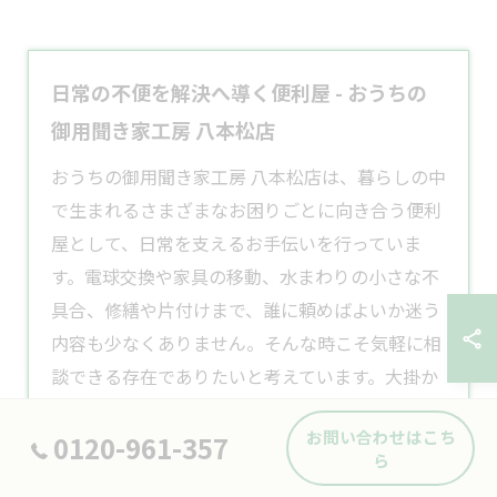
日常の不便を解決へ導く便利屋 - おうちの
御用聞き家工房 八本松店
おうちの御用聞き家工房 八本松店は、暮らしの中
で生まれるさまざまなお困りごとに向き合う
便利
屋
として、日常を支えるお手伝いを行っていま
す。電球交換や家具の移動、水まわりの小さな不
具合、修繕や片付けまで、誰に頼めばよいか迷う
内容も少なくありません。そんな時こそ気軽に相
談できる存在でありたいと考えています。大掛か
りな工事ではなくても構いませんし、こんなこと
お問い合わせはこち
0120-961-357
お願いしてもいいのだろうかと悩む必要もありま
ら
せん。身近な相談先として、暮らしを整えるきっ