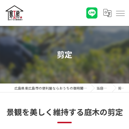
剪定
広島県東広島市の便利屋ならおうちの御用聞き家工房 八本松店
当店の特徴
剪定
景観を美しく維持する庭木の剪定