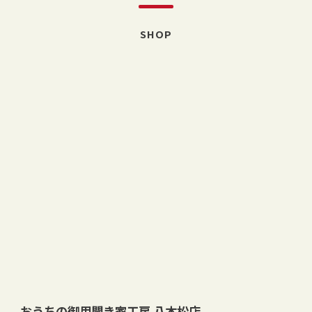
SHOP
おうちの御用聞き家工房 八本松店