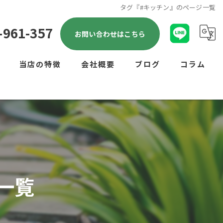
タグ『#キッチン』のページ一覧
-961-357
お問い合わせはこちら
当店の特徴
会社概要
ブログ
コラム
剪定
雑草対策
リフォーム
ハウスクリーニング
一覧
不用品回収