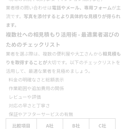
業者
様の問い合わせは
電話やメール、専用フォーム
が主
流です。
写真を添付するとより具体的な見積りが得られ
ます。
複数社への相見積もり活用術 - 最適
業者
選びの
ためのチェックリスト
業者
を選ぶ際は、複数の便利屋や大工さんから
相見積も
りを取得することが
大切です。以下のチェックリストを
活用して、最適な
業者
を見極めましょう。
料金の明確なさと総額表示
作業範囲や追加費用の関係
レビューや評価
対応の早さと丁寧さ
保証やアフターサービスの有無
比較項目
A社
B社
C社