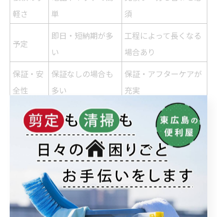
軽さ
単
須
即日・短納期が多
工程によって長くなる
予定
い
場合あり
保証・安
保証なしの場合も
保証・アフターケアが
全性
多い
充実
便利屋は「ちょっとした家の修理」や「簡単な大工仕
事」に適しており、手軽さとコストパフォーマンスが魅
力です。一方、構造部の補修や大型
リフォーム
が必要な
場合は専門
業者
の利用が安心です。
シルバー人材センター 大工 料金の特徴 - 公的サ
ービス利用時の費用と注意点
シルバー人材センターでは、地域の高齢者が大工仕事な
どを請け負っています。料金は非営利のため比較的安価