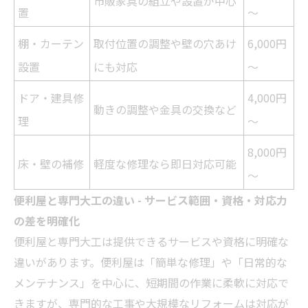
市販家具の組立や設置が中心
置
～
棚・カーテン
取付位置の調整や壁の穴あけ
6,000円
設置
にも対応
～
ドア・建具修
4,000円
動きの調整や金具の交換など
理
～
8,000円
床・壁の補修
軽度な修理なら即日対応可能
～
便利屋と専門大工の違い - サービス範囲・資格・対応力
の差を明確化
便利屋と専門大工は提供できるサービスや資格に明確な
違いがあります。便利屋は「簡単な修理」や「日常的な
メンテナンス」を中心に、短期間の作業に柔軟に対応で
きますが、専門的な工事や大規模な
リフォーム
は対応が