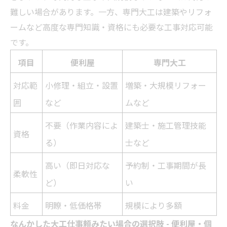
難しい場合があります。一方、専門大工は建築や
リフォ
ーム
など高度な専門知識・資格にも必要な工事対応可能
です。
項目
便利屋
専門大工
対応範
小修理・組立・設置
増築・大規模
リフォー
囲
など
ム
など
不要（作業内容によ
建築士・施工管理技能
資格
る）
士など
高い（即日対応な
予約制・工事期間が長
柔軟性
ど）
い
料金
明瞭・低価格帯
規模により多額
なんかした大工仕事頼みたい場合の選択肢 - 便利屋・個