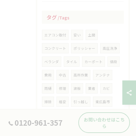
タグ
Tags
エアコン取付
安い
土間
コンクリート
ポリッシャー
高圧洗浄
ベランダ
タイル
カーポート
値段
費用
中古
高所作業
アンテナ
雨樋
修理
波板
業者
カビ
掃除
格安
引っ越し
東広島市
便利屋
草刈り
伐採
庭
お問い合わせはこち
0120-961-357
ら
フローリング
クロス
張替え