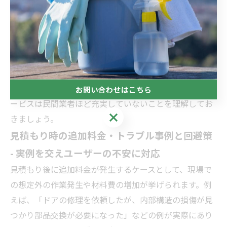
で、家具の修理やちょっとした
リフォーム
などに人気で
す。例えば、1時間あたり1,000～1,500円程度の作業料
が一般的です。ただし、作業内容によっては対応できな
い場合や、専門技術が必要な工事は引き受け不可となる
ケースもあります。事前の相談と依頼内容の明確化が重
要です。費用面では安価ですが、作業保証やアフターサ
お問い合わせはこちら
ービスは民間
業者
ほど充実していないことを理解してお
お問い合わせはこちら
きましょう。
見積もり時の追加料金・トラブル事例と回避策
- 実例を交えユーザーの不安に対応
見積もり後に追加料金が発生するケースとして、現場で
の想定外の作業発生や材料費の増加が挙げられます。例
えば、「ドアの修理を依頼したが、内部構造の損傷が見
つかり部品交換が必要になった」などの例が実際にあり