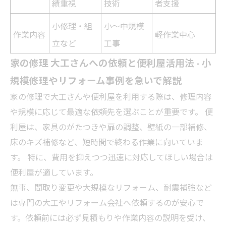
績重視
技術
者支援
小修理・組
小～中規模
作業内容
軽作業中心
立など
工事
家の修理 大工さんへの依頼と便利屋活用法 - 小
規模修理や
リフォーム
事例を急いで解説
家の修理で大工さんや便利屋を利用する際は、修理内容
や規模に応じて最適な依頼先を選ぶことが重要です。 便
利屋は、家具のがたつきや扉の調整、壁紙の一部補修、
床のキズ補修など、短時間で終わる作業に向いていま
す。 特に、費用を抑えつつ迅速に対応してほしい場合は
便利屋が適しています。
無事、間取り変更や大規模な
リフォーム
、耐震補強など
は専門の大工や
リフォーム
会社へ依頼するのが安心で
す。依頼前には必ず見積もりや作業内容の説明を受け、