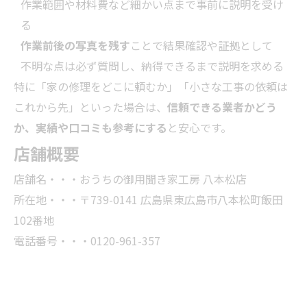
作業範囲や材料費など細かい点まで事前に説明を受け
る
作業前後の写真を残す
ことで結果確認や証拠として
不明な点は必ず質問し、納得できるまで説明を求める
特に「家の修理をどこに頼むか」「小さな工事の依頼は
これから先」といった場合は、
信頼できる
業者
かどう
か、実績や口コミも参考にする
と安心です。
店舗概要
店舗名・・・おうちの御用聞き家工房 八本松店
所在地・・・〒739-0141 広島県東広島市八本松町飯田
102番地
電話番号・・・0120-961-357