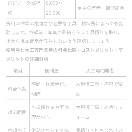
雨どい・外壁補
8,000～
足場の有無・補修範囲
修
20,000
費用は作業の複雑さや必要な工具、材料費によっても変
動します。依頼前に写真や詳細を伝えて見積りを取り、
後から追加費用が発生しないよう確認しましょう。
便利屋と大工専門
業者
の料金比較 - コストメリット・デ
メリットの詳細分析
項目
便利屋
大工専門
業者
時間・作業単位、
大規模工事・内容で変
料金体系
明瞭
動
小規模作業や軽修
大規模工事・本格
リフ
対応範囲
理が中心
ォーム
依頼の手
電話やネットで簡
見積り・打ち合わせ必