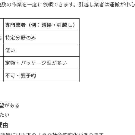
複数の作業を一度に依頼できます。引越し
業者
は運搬が中
専門
業者
（例：清掃・引越し）
応
特定分野のみ
低い
定額・パッケージ型が多い
不可・要予約
望がある
たい
理由
の背景には以下のような社会的変化があります。