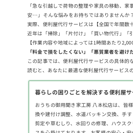
「急な引越しで荷物の整理や家具の移動、家
安…」そんな悩みをお持ちではありませんか
実際、便利屋代行サービスは【全国で年間数
近年は「
掃除
」「片付け」「買い物代行」「
【作業内容や地域によっては1時間あたり2,0
「料金で損をしたくない」「悪質
業者
を避け
この記事では、便利屋代行サービスの具体的
読むと、あなたに最適な便利屋代行サービス
暮らしの困りごとを解決する便利屋サー
​おうちの御用聞き家工房 八本松店は、
換や建付け調整、水道パッキン交換、手す
剪定
や草むしり、水回りの修理、ハウスク
スを心掛けております。​お客様の安心・