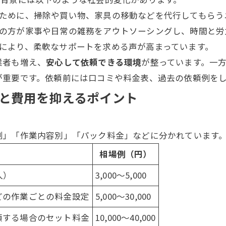
ために、
掃除
や買い物、家具の移動などを代行してもらう
の方が家事や日常の雑務をアウトソーシングし、時間と労
により、柔軟なサポートを求める声が高まっています。
業者
も増え、
安心して依頼できる環境
が整っています。一
が重要です。依頼前には口コミや料金表、過去の依頼例を
と費用を抑えるポイント
制」「作業内容別」「パック料金」などに分かれています
相場例（円）
人）
3,000～5,000
どの作業ごとの料金設定
5,000～30,000
頼する場合のセット料金
10,000～40,000