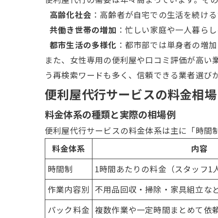
高齢化社会
：高齢者が自宅での生活を続ける
共働き世帯の増加
：忙しい家庭や一人暮らし
都市生活の多様化
：都市部では単身者の増加
また、女性専用の便利屋や口コミ評価が高い
う再検索ワードも多く、信頼できる
業者
選び
便利屋代行サービスの料金相場
料金体系の種類と実際の相場例
便利屋代行サービスの料金体系は主に「時間
料金体系
内容
時間制
1時間あたりの料金（スタッフ1
作業内容別
不用品回収
・
掃除
・家具組立な
パック料金
複数作業や一定時間まとめて依