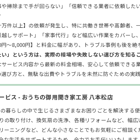
事や
掃除
まで手が回らない」「信頼できる
業者
に依頼した
？
十万件以上】の依頼が発生し、特に共働き世帯や高齢者、
引越しサポート」「家事代行」など幅広い作業をカバーし
00円～8,000円】と料金に幅があり、トラブル事例も後を
たい」という方は、実際の相場や失敗しない選び方を知る
なサービス内容から最新の料金相場、安心して依頼できる
の選び方と、無駄な出費やトラブルを未然に防ぐための実
ビス - おうちの御用聞き家工房 八本松店
皆様の暮らしの中で生じるさまざまなお困りごとを解決する
りの取り付け、
換気扇
の洗浄、各種
リフォーム
など、幅広
リーニングなど、どんな小さなことでもお気軽にご相談くだ
安全な生活をサポートするため、全力でお手伝いいたします