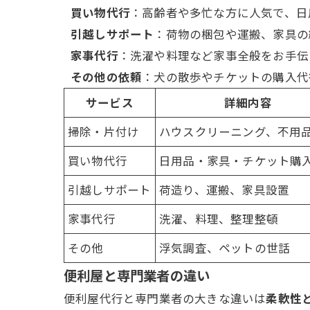
買い物代行
：高齢者や多忙な方に人気で、日
引越しサポート
：荷物の梱包や運搬、家具の
家事代行
：洗濯や料理など家事全般をお手伝
その他の依頼
：犬の散歩やチケットの購入代
サービス
詳細内容
掃除
・片付け
ハウスクリーニング、
不用
買い物代行
日用品・家具・チケット購
引越しサポート
荷造り、運搬、家具設置
家事代行
洗濯、料理、整理整頓
その他
浮気調査、ペットの世話
便利屋と専門
業者
の違い
便利屋代行と専門
業者
の大きな違いは
柔軟性