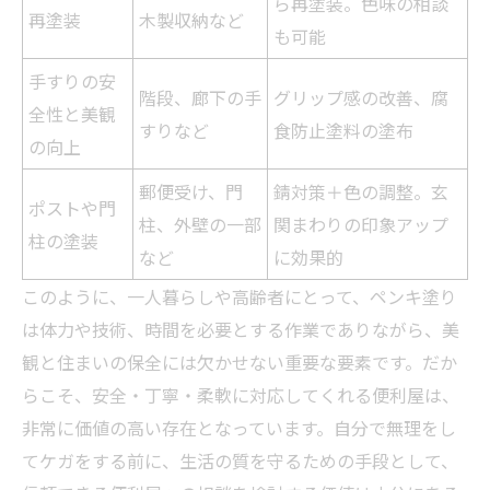
ら再塗装。色味の相談
再塗装
木製収納など
も可能
手すりの安
階段、廊下の手
グリップ感の改善、腐
全性と美観
すりなど
食防止塗料の塗布
の向上
郵便受け、門
錆対策＋色の調整。玄
ポストや門
柱、外壁の一部
関まわりの印象アップ
柱の塗装
など
に効果的
このように、一人暮らしや高齢者にとって、ペンキ塗り
は体力や技術、時間を必要とする作業でありながら、美
観と住まいの保全には欠かせない重要な要素です。だか
らこそ、安全・丁寧・柔軟に対応してくれる便利屋は、
非常に価値の高い存在となっています。自分で無理をし
てケガをする前に、生活の質を守るための手段として、