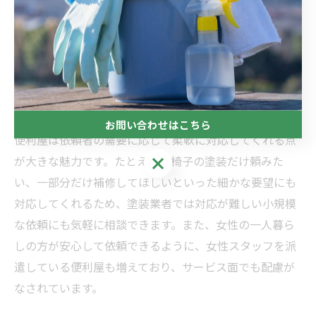
は、転倒やケガのリスクを高めるため、安全性を第一に
考える必要があります。そうした背景から、便利屋によ
るペンキ塗りサービスは、安全かつ安心して住環境を整
えたいと考える一人暮らしや高齢者にとって、非常に適
した選択肢となっています。
お問い合わせはこちら
便利屋は依頼者の需要に応じて柔軟に対応してくれる点
お問い合わせはこちら
が大きな魅力です。たとえば、椅子の塗装だけ頼みた
い、一部分だけ補修してほしいといった細かな要望にも
対応してくれるため、塗装
業者
では対応が難しい小規模
な依頼にも気軽に相談できます。また、女性の一人暮ら
しの方が安心して依頼できるように、女性スタッフを派
遣している便利屋も増えており、サービス面でも配慮が
なされています。