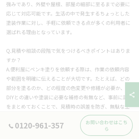
強みであり、外壁や屋根、部屋の細部に至るまで必要に
応じて対応可能です。生活の中で発生するちょっとした
塗装作業に対し、手軽に依頼できる点が多くの利用者に
選ばれる理由となっています。
Q.見積や相談の段階で気をつけるべきポイントはありま
すか？
A.便利屋にペンキ塗りを依頼する際は、作業の依頼内容
や範囲を明確に伝えることが大切です。たとえば、どの
部分を塗るのか、どの程度の色変更や修繕が必要か、
DIYとの違いや塗装に必要な補修の有無など、事前に詳細
をまとめておくことで、見積時の誤差を防ぎ、無駄な工
事や時間の浪費を避けることができます。また、料金に
お問い合わせはこち
0120-961-357
含まれる項目や無料で対応してもらえる作業範囲なども
ら
併せて確認することで、後のトラブルを防げます。さら