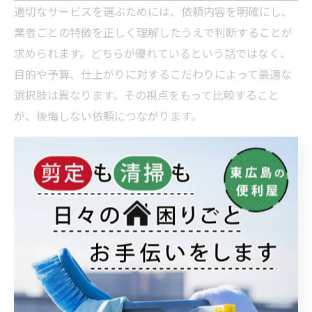
適切なサービスを選ぶためには、依頼内容を明確にし、
業者
ごとの特徴を正しく理解したうえで判断することが
求められます。どちらが優れているという話ではなく、
目的や予算、仕上がりに対するこだわりによって最適な
選択肢は異なります。その視点をもって比較すること
が、後悔しない依頼につながります。
ペンキ塗りを頼むタイミングとメリッ
トとは
一人暮らしの方や高齢者にとって、住まいのちょっとし
たメンテナンス作業は大きな負担になることがありま
す。特にペンキ塗りのような作業は、思った以上に重労
働であり、力仕事や高所での作業が必要となる場面が少
なくありません。脚立に登って手を伸ばすような姿勢