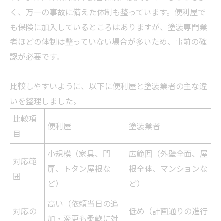
く、万一の事故に備えた体制も整っています。便利屋で
も保険に加入しているところはありますが、塗装専門
業
者
ほどの体制は整っていない場合が多いため、事前の確
認が必要です。
比較しやすいように、以下に便利屋と塗装
業者
の主な違
いを整理しました。
比較項
便利屋
塗装
業者
目
小規模（家具、門
広範囲（外壁全面、屋
対応範
扉、トタン屋根な
根全体、マンションな
囲
ど）
ど）
高い（依頼当日の追
対応の
低め（計画通りの進行
加・変更も柔軟に対