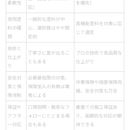
柔軟性
を優先）
応）
使用塗
一般的な塗料が中
高機能塗料を対象に応
料の種
心、選択肢はやや限
じて選定
類
定的
技術と
丁寧さに差が出るこ
プロの技術で高品質な
仕上が
ともある
仕上がり
り
安全対
必要最低限の対策、
作業保険や損害保険完
策と保
保険加入の有無は
業
備、安全対策も万全
険体制
者
による
保証や
口頭説明・簡易なフ
書面での施工保証あ
アフタ
ォローにとどまる場
り、長期的な対応が期
ー対応
合もある
待できる