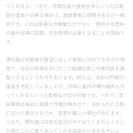
てくれます。一方で、外壁全面や屋根全体といった広範
囲の塗装が必要な場合は、塗装
業者
に依頼するのが一般
的です。これは単純な作業量だけでなく、使用する塗料
の量や足場の設置、安全管理が必要となることが理由で
す。
便利屋は依頼者の要望に対して柔軟に対応できるのが特
徴で、当日の現場状況に応じて臨機応変に作業内容を調
整できるという利点があります。例えば、当初は門扉の
塗装を予定していましたが、同時に室内の棚の補修も行
ってくれるといった柔軟な対応が可能です。一方で、塗
装
業者
は事前に見積と作業計画を立て、決められた工程
に沿って進行するため、変更が難しい場合があります。
つまり、便利屋は日常の生活の中で出てくるちょっとし
た困りごとに寄り添ってくれる存在だと言えるでしょ