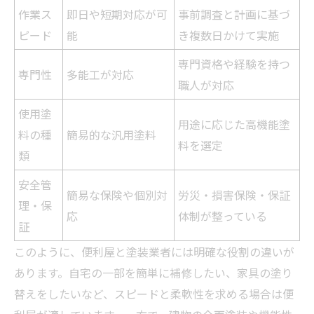
作業ス
即日や短期対応が可
事前調査と計画に基づ
ピード
能
き複数日かけて実施
専門資格や経験を持つ
専門性
多能工が対応
職人が対応
使用塗
用途に応じた高機能塗
料の種
簡易的な汎用塗料
料を選定
類
安全管
簡易な保険や個別対
労災・損害保険・保証
理・保
応
体制が整っている
証
このように、便利屋と塗装
業者
には明確な役割の違いが
あります。自宅の一部を簡単に補修したい、家具の塗り
替えをしたいなど、スピードと柔軟性を求める場合は便