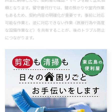
料金に納得したら、契約書の確認・サインを経て正式依
頼となります。留守番代行では、鍵の預かりや室内作業
もあるため、契約内容の明確化が重要です。事前に対応
可能な作業と、逆に対応できない作業（医療行為や高度
な設備作業など）を共有することが、後のトラブル防止
につながります。
当日は、スタッフが指定の時間に訪問し、指示された作
業を実施します。作業が完了した後は報告書や写真によ
る作業報告が届きます。この報告内容がしっかりしてい
るかどうかは、サービスの信頼性を判断するポイントで
もあります。
以下は一般的な便利屋における申し込みから完了までの
流れです。