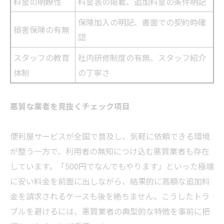
料金の明瞭性
料金表の掲載、追加料金の条件明記
保険加入の明記、書面での契約時確
損害保険の有無
認
スタッフの教育
社内研修制度の有無、スタッフ紹介
体制
の丁寧さ
悪質な
業者
を見抜くチェック項目
便利屋サービスが全国で普及し、気軽に依頼できる環境
が整う一方で、利用者の無知につけ込む悪質
業者
も存在
しています。「500円でなんでもやります」といった極端
に安い料金を前面に出しながら、結果的に高額な追加料
金を請求されるケースも後を絶ちません。こうしたトラ
ブルを避けるには、悪質
業者
の典型的な特徴を事前に把