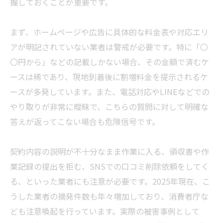
握しておくことが重要です。
まず、ホームページや広告に具体的な料金表や対応エリ
アが明記されていない
業者
は警戒が必要です。特に「〇
〇円から」などの記載しかない場合、その金額で済むケ
ースは稀であり、現地到着後に割増料金を提示されるケ
ースが多発しています。また、電話対応やLINEなどでの
やり取りが非常に曖昧で、こちらの質問に対して明確な
答えが返ってこない場合も危険信号です。
契約内容の説明が不十分なまま作業に入る、領収書や作
業記録の提出を拒む、SNSでの口コミ削除依頼をしてく
る、といった
業者
にも注意が必要です。2025年現在、こ
うした
業者
の摘発件数も年々増加しており、消費者庁な
ども注意喚起を行っています。実際の被害事例として