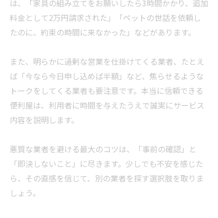
は、「家具の組み立てをお願いしたら3時間かかり、追加
料金として2万円請求された」「ペットの世話を依頼し
たのに、約束の時間に来なかった」などがあります。
また、明らかに過剰な営業を仕掛けてくる
業者
、たとえ
ば「今なら今日申し込めば半額」など、焦らせるような
トークをしてくる
業者
も要注意です。本当に信頼できる
便利屋は、利用者に時間を与えたうえで誠実にサービス
内容を説明します。
悪質な
業者
を避ける最大のコツは、「事前の確認」と
「即決しないこと」に尽きます。少しでも不安を感じた
ら、その直感を信じて、別の
業者
を探す選択肢を取りま
しょう。