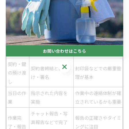
ステップ
内容
備考
問い合わ
電話、メール、
希望日程・内容を明確
せ
LINE等で相談
に伝える
見積もり
作業内容に応じた
納得いくまで確認して
お問い合わせはこちら
確認
料金提示
OK
契約・鍵
お問い合わせはこちら
契約書締結と鍵預
封印袋などでの厳重管
の預け渡
け・署名
理が基本
し
当日の作
指示された内容を
作業中の連絡体制が確
業
実施
立されているかも重要
チャット報告・写
作業完
報告の正確さやタイミ
真報告などで完了
了・報告
ングに注目