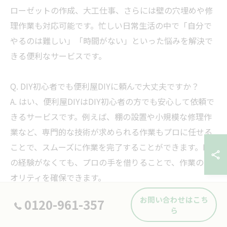
ローゼットの作成、大工仕事、さらには壁の穴埋めや修
理作業も対応可能です。忙しい日常生活の中で「自分で
やるのは難しい」「時間がない」といった悩みを解決で
きる便利なサービスです。
Q. DIY初心者でも便利屋DIYに頼んで大丈夫ですか？
A. はい、便利屋DIYはDIY初心者の方でも安心して依頼で
きるサービスです。例えば、棚の設置や小規模な修理作
業など、専門的な技術が求められる作業もプロに任せる
ことで、スムーズに作業を完了することができます。DIY
の経験がなくても、プロの手を借りることで、作業のク
オリティを確保できます。
お問い合わせはこち
0120-961-357
Q. 便利屋DIYを依頼する際、契約前に確認すべきことは
ら
何ですか？