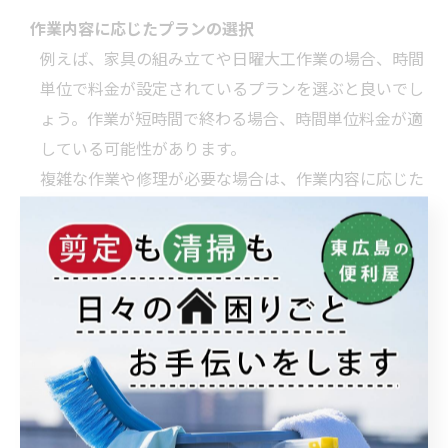
作業内容に応じたプランの選択
例えば、家具の組み立てや日曜大工作業の場合、時間
単位で料金が設定されているプランを選ぶと良いでし
ょう。作業が短時間で終わる場合、時間単位料金が適
している可能性があります。
複雑な作業や修理が必要な場合は、作業内容に応じた
固定料金プランを選ぶと予算を管理しやすいです。
追加費用が発生する可能性の確認
追加作業や予想外の費用が発生する場合があります。
事前に確認しておくことで、後から料金が大きく変動
することを避けられます。
パッケージプランの利用
複数の作業を依頼する場合、パッケージプランを選択
することで、単独作業よりもお得にサービスを受ける