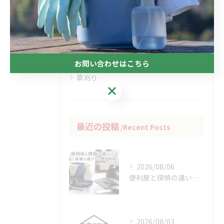
カテゴリー
Categories
全てのカテゴリー
コラム
お問い合わせはこちら
草刈り
お問い合わせはこちら
最近の投稿
Recent Posts
2026/08/06
便利屋と探偵の違いとは？最短に最適な選び方や費用相場もわかる
2026/08/03