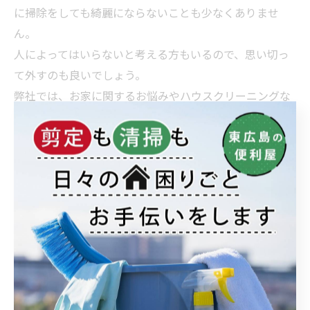
に
掃除
をしても綺麗にならないことも少なくありませ
ん。
人によってはいらないと考える方もいるので、思い切っ
て外すのも良いでしょう。
弊社では、お家に関するお悩みやハウスクリーニングな
ど急なご依頼でも最短即日に対応させていただいており
ます。
東広島市を中心に全国で展開しておりますので、お困り
の際は是非一度お問い合わせください。
< 前のページ
一覧に戻る
次のページ >