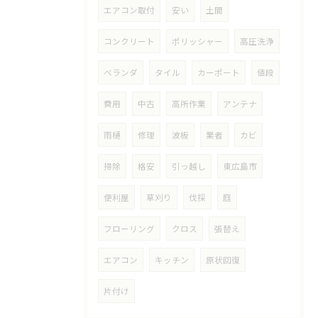
エアコン取付
安い
土間
コンクリート
ポリッシャー
高圧洗浄
ベランダ
タイル
カーポート
値段
費用
中古
高所作業
アンテナ
雨樋
修理
波板
業者
カビ
掃除
格安
引っ越し
東広島市
便利屋
草刈り
伐採
庭
フローリング
クロス
張替え
エアコン
キッチン
原状回復
片付け