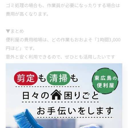
ゴミ処理の場合も、作業員が必要になったりする場合は
費用が高くなります。
▼まとめ
便利屋の費用相場は、どの作業もおおよそ「1時間3,000
円ほど」です。
意外と安く利用できるので、ぜひとも活用したいです
ね。
上記以外の依頼内容については、直接
業者
に問い合わせ
てみましょう。
「おうちの御用聞き家工房 八本松店」では、生活にまつ
わる作業全般を行っています。
全国展開しているので、まずはお気軽にご相談くださ
い。