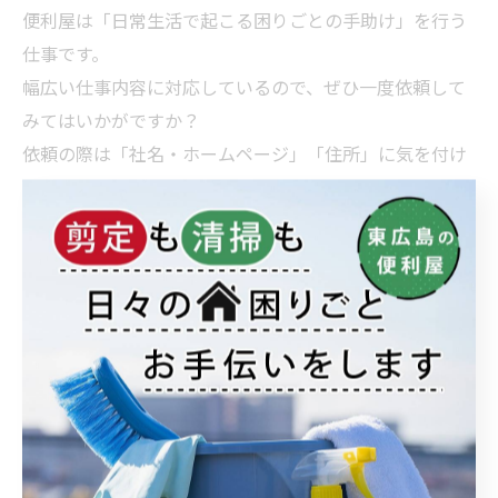
便利屋は「日常生活で起こる困りごとの手助け」を行う
仕事です。
幅広い仕事内容に対応しているので、ぜひ一度依頼して
みてはいかがですか？
依頼の際は「社名・ホームページ」「住所」に気を付け
ましょう。
「おうちの御用聞き家工房 八本松店」では、おうちのこ
とでお困りの方のサポートをしています。
引っ越しのお手伝いや
草刈り
など、おうちのことは弊社
にお任せください。
< 前のページ
一覧に戻る
次のページ >