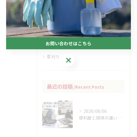
カテゴリー
Categories
全てのカテゴリー
お問い合わせはこちら
コラム
草刈り
お問い合わせはこちら
最近の投稿
Recent Posts
2026/08/06
便利屋と探偵の違いとは？最短に最適な選び方や費用相場もわかる