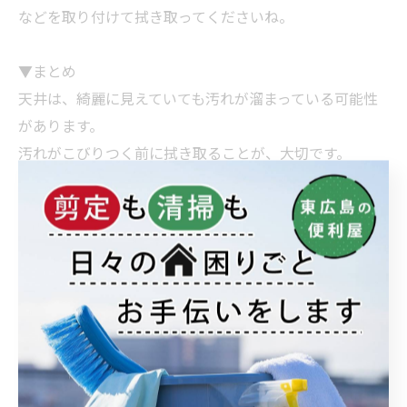
などを取り付けて拭き取ってくださいね。
▼まとめ
天井は、綺麗に見えていても汚れが溜まっている可能性
があります。
汚れがこびりつく前に拭き取ることが、大切です。
こびりついてしまっている場合は、プロに依頼すること
をおすすめします。
「おうちの御用聞き家工房 八本松店」では、お
風呂
場な
どの難しい場所の汚れも綺麗に清掃いたしております。
気になる方は、お気軽にご依頼ください。
< 前のページ
一覧に戻る
次のページ >