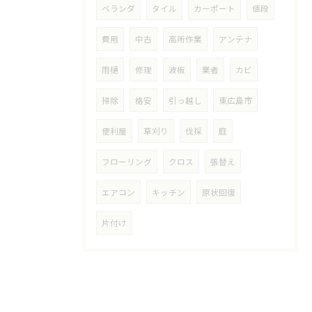
ベランダ
タイル
カーポート
値段
費用
中古
高所作業
アンテナ
雨樋
修理
波板
業者
カビ
掃除
格安
引っ越し
東広島市
便利屋
草刈り
伐採
庭
フローリング
クロス
張替え
エアコン
キッチン
原状回復
片付け