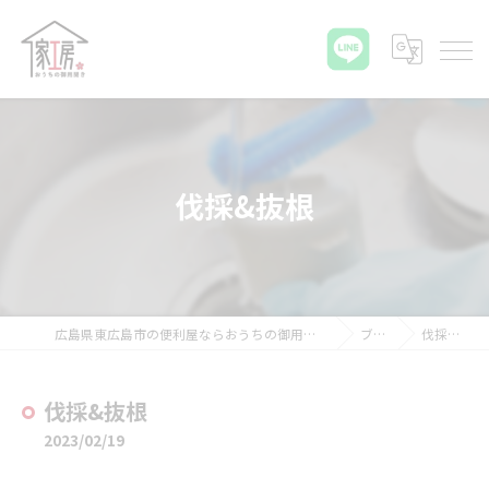
伐採&抜根
広島県東広島市の便利屋ならおうちの御用聞き家工房 八本松店
ブログ
伐採&抜根
伐採&抜根
2023/02/19