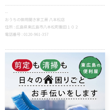
--------------------------------------------------------------------
--
おうちの御用聞き家工房 八本松店
住所 :
広島県東広島市八本松町飯田１０２
電話番号 :
0120-961-357
--------------------------------------------------------------------
--
ブログ
< 前のページ
一覧に戻る
次のページ >