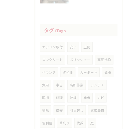
タグ
Tags
エアコン取付
安い
土間
コンクリート
ポリッシャー
高圧洗浄
ベランダ
タイル
カーポート
値段
費用
中古
高所作業
アンテナ
雨樋
修理
波板
業者
カビ
掃除
格安
引っ越し
東広島市
便利屋
草刈り
伐採
庭