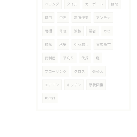
ベランダ
タイル
カーポート
値段
費用
中古
高所作業
アンテナ
雨樋
修理
波板
業者
カビ
掃除
格安
引っ越し
東広島市
便利屋
草刈り
伐採
庭
フローリング
クロス
張替え
エアコン
キッチン
原状回復
片付け