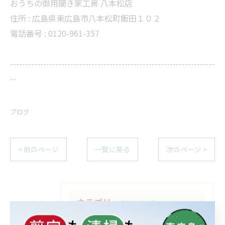
おうちの御用聞き家工房 八本松店
住所 :
広島県東広島市八本松町飯田１０２
電話番号 :
0120-961-357
--------------------------------------------------------------------
--
ブログ
< 前のページ
一覧に戻る
次のページ >
カテゴリー
Categories