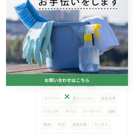
2026年
2025年
2024年
2023年
2022年
2021年
タグ
Tags
お問い合わせはこちら
エアコン取付
安い
土間
お問い合わせはこちら
コンクリート
ポリッシャー
高圧洗浄
ベランダ
タイル
カーポート
値段
費用
中古
高所作業
アンテナ