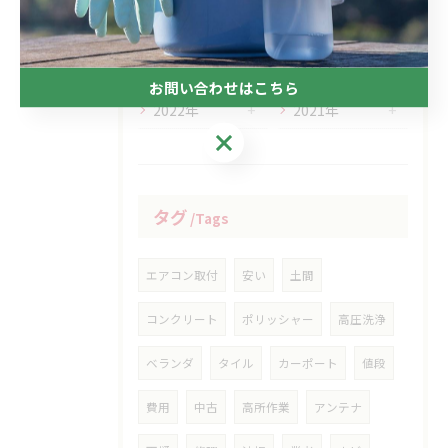
03月 (1)
02月 (2)
01月 (1)
お問い合わせはこちら
2022年
2021年
お問い合わせはこちら
タグ
Tags
エアコン取付
安い
土間
コンクリート
ポリッシャー
高圧洗浄
ベランダ
タイル
カーポート
値段
費用
中古
高所作業
アンテナ