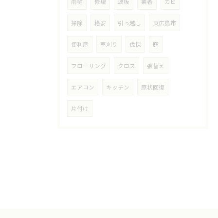
雨樋
修理
波板
業者
カビ
掃除
格安
引っ越し
東広島市
便利屋
草刈り
伐採
庭
フローリング
クロス
張替え
エアコン
キッチン
原状回復
片付け