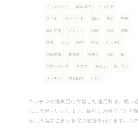
ポリッシャー
高圧洗浄
ベランダ
タイル
カーポート
値段
費用
中古
高所作業
アンテナ
雨樋
修理
波板
業者
カビ
掃除
格安
引っ越し
東広島市
便利屋
草刈り
伐採
庭
フローリング
クロス
張替え
エアコン
キッチン
原状回復
片付け
キッチンの換気扇に付着した油汚れは、吸い
むよう尽力いたします。暮らしの困りごとを
ら、清潔な住まいを保つ支援を行います。ハ