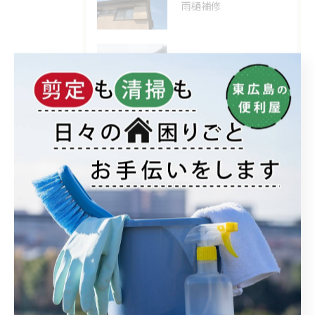
雨樋補修
2026/05/02
‼高所作業もおうちの御用聞き家工房八本松へお任せください‼
2026/03/23
エアコン取付でもおうちの御用家工房にお任せください
アーカイブ
Archive
2026年
2025年