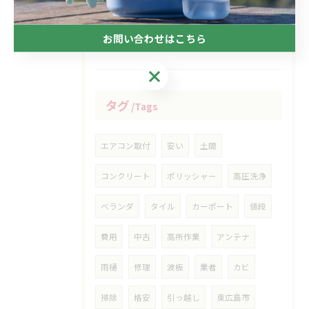
2024年
2023年
2022年
2021年
お問い合わせはこちら
お問い合わせはこちら
タグ
Tags
エアコン取付
安い
土間
コンクリート
ポリッシャー
高圧洗浄
ベランダ
タイル
カーポート
値段
費用
中古
高所作業
アンテナ
雨樋
修理
波板
業者
カビ
掃除
格安
引っ越し
東広島市