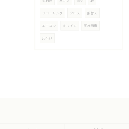
便利屋
草刈り
伐採
庭
フローリング
クロス
張替え
エアコン
キッチン
原状回復
片付け