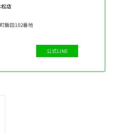
本松店
町飯田102番地
公式LINE