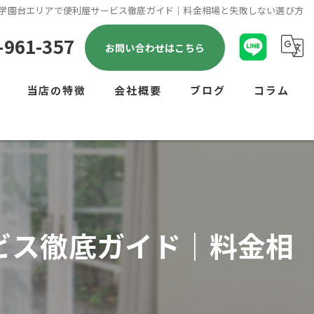
学園台エリアで便利屋サービス徹底ガイド｜料金相場と失敗しない選び方
-961-357
お問い合わせはこちら
当店の特徴
会社概要
ブログ
コラム
剪定
雑草対策
リフォーム
ビス徹底ガイド｜料金相
ハウスクリーニング
不用品回収