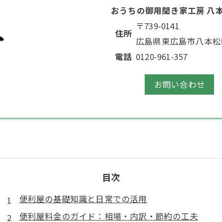
おうちの御用聞き家工房 八
〒739-0141
住所
広島県東広島市八本松
電話
0120-961-357
お問い合わせ
お問い合わせはこちら
お問い合わせはこちら
目次
便利屋の基礎知識と日常での活用
便利屋料金のガイド：相場・内訳・節約の工夫