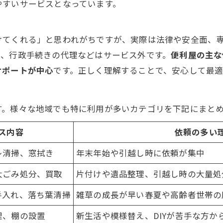
やすいサービスとなっています。
けてくれる」と思われがちですが、実際は法律や安全面、
為、行政手続きの代理などはサービス外です。
便利屋の主な
サポートが中心
です。正しく理解することで、安心して最
す。様々な地域でも特に利用が多いカテゴリを下記にまと
ス内容
依頼の多い
レ清掃、窓拭き
年末年始や引越し時に依頼が集中
大ごみ処分、買取
片付けや遺品整理、引越し時の大量処
手入れ、落ち葉清掃
雑草の成長が早い春夏や高齢者世帯の
理、棚の設置
新生活や模様替え、DIYが苦手な方か