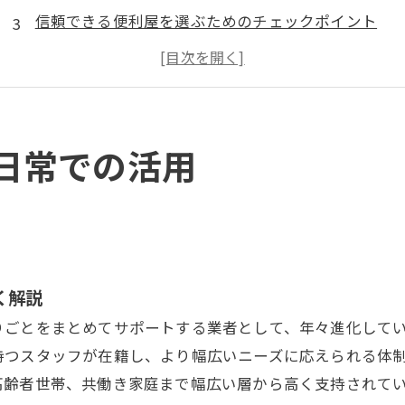
信頼できる便利屋を選ぶためのチェックポイント
代表的なサービス内容と利用の流れ
広島県東広島市黒瀬学園台の便利屋サービスの特徴
黒瀬学園台で便利屋が求められる理由
広島県東広島市黒瀬学園台について
日常での活用
店舗概要
関連エリア
対応地区
く解説
りごとをまとめてサポートする業者として、年々進化して
持つスタッフが在籍し、より幅広いニーズに応えられる体
高齢者世帯、共働き家庭まで幅広い層から高く支持されて