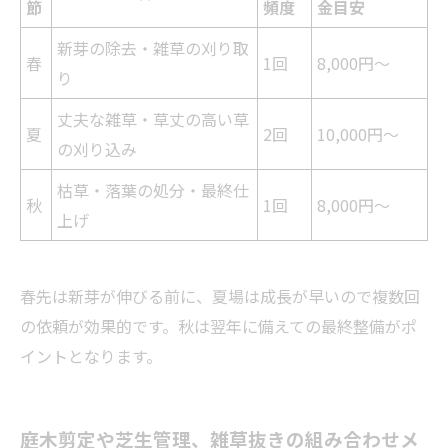
節
頻度
金目安
新芽の除去・雑草の刈り取
春
1回
8,000円～
り
丈夫な雑草・草丈の高い草
夏
2回
10,000円～
の刈り込み
枯草・落葉の処分・最終仕
秋
1回
8,000円～
上げ
春先は新芽が伸びる前に、夏場は成長が早いので複数回
の依頼が効果的です。秋は翌年に備えての最終整備がポ
イントとなります。
庭木剪定や芝生管理、雑草抜きの組み合わせメ