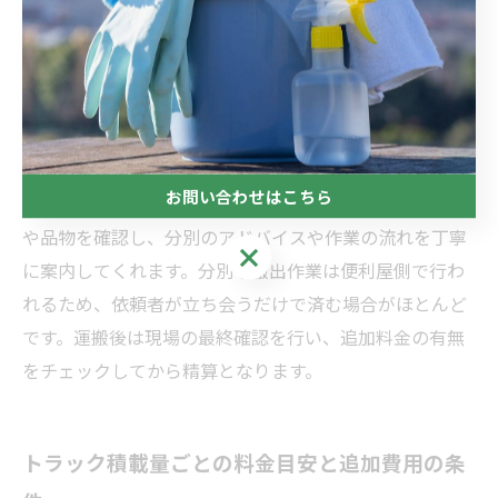
電話相談から見積もり・作業までのポイント
事前の電話相談
で大まかな内容を伝えると、現地見積も
お問い合わせはこちら
りの日程が決まります。見積もり時にはスタッフが部屋
や品物を確認し、分別のアドバイスや作業の流れを丁寧
お問い合わせはこちら
に案内してくれます。分別や搬出作業は便利屋側で行わ
れるため、依頼者が立ち会うだけで済む場合がほとんど
です。運搬後は現場の最終確認を行い、追加料金の有無
をチェックしてから精算となります。
トラック積載量ごとの料金目安と追加費用の条