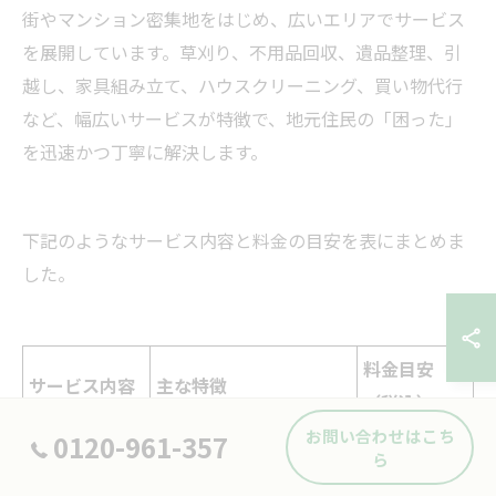
街やマンション密集地をはじめ、広いエリアでサービス
を展開しています。草刈り、不用品回収、遺品整理、引
越し、家具組み立て、ハウスクリーニング、買い物代行
など、幅広いサービスが特徴で、地元住民の「困った」
を迅速かつ丁寧に解決します。
下記のようなサービス内容と料金の目安を表にまとめま
した。
料金目安
サービス内容
主な特徴
（税込）
お問い合わせはこち
0120-961-357
家電・家具・粗大ゴミの
3,000円〜/
ら
不用品回収
回収
点