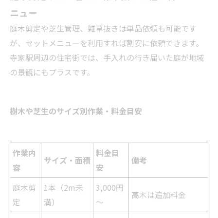
ニュー
庭木剪定や芝生管理、雑草抜きは単品依頼も可能です
が、セットメニューを利用すれば割安に依頼できます。
寺家駅周辺の住宅街では、手入れの行き届いた庭が地域
の景観にもプラスです。
樹木や芝生のサイズ別作業・料金目安
作業内
料金目
サイズ・面積
備考
容
安
庭木剪
1本（2m未
3,000円
高木は追加料金
定
満）
～