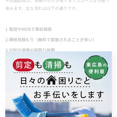
不用品回収は、依頼から引き取りまでスムーズな手順で
進みます。主な流れは以下の通りです。
1.電話やWEBで事前相談
2.現地見積もり（無料で実施されることが多い）
3.分別や運搬の段取り説明
4.作業日当日にスタッフが訪問し作業開始
5.作業後、現地で料金の精算
現地見積もりでは、品物や量、作業環境などを確認し、
最終的な費用が提示されます。寺家駅周辺の業者は、即
日対応や早朝・夜間の作業も柔軟に対応している場合が
多く、急ぎの依頼にも安心です。