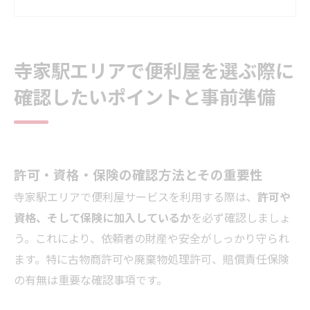
寺家駅エリアで依頼できる草刈り・庭手入れサ
ービスの特徴やポイント
遺品整理・生前整理を便利屋に依頼するメリッ
寺家駅エリアで便利屋を選ぶ際に
トと手順
確認したいポイントと事前準備
便利屋の家事代行・生活支援サービスの利用シ
ーンと料金
寺家駅エリアにおける便利屋について
寺家駅周辺エリアで便利屋が選ばれる理由
許可・資格・保険の確認方法とその重要性
寺家駅周辺エリアについて
寺家駅エリアで便利屋サービスを利用する際は、
許可や
店舗概要
資格、そして保険に加入しているか
を必ず確認しましょ
関連エリア
う。これにより、依頼者の財産や安全がしっかり守られ
対応地域
ます。特に古物商許可や廃棄物処理許可、賠償責任保険
の有無は重要な確認事項です。