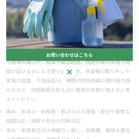
単身や近距離の引っ越しで特に力を発揮します。家具移
動や数点の荷物運搬、当日のスポット追加など柔軟な対
応が可能で、時間制料金なら短時間で総額を抑えやすい
です。一方、大量の荷物や長距離移動ではトラック台数
や作業人数が増えて割高になる場合があり、専門業者の
パック料金の方が安くなることもあります。エリアによ
お問い合わせはこちら
る相場の違いや、駐車や搬出経路、階段作業の有無で時
お問い合わせはこちら
間が延びる点にも注意が必要です。洗濯機の取り外しや
家電の設置、不用品処分、掃除の同時依頼は便利屋の強
みなので、依頼範囲を絞るほど費用対効果が高まると考
えてください。
強み：家具の一時移動・数点のみの運搬・即日や柔軟な
時間対応・掃除や処分の同時対応
弱み：家族単位の大規模引っ越し、長距離、厳格な養生