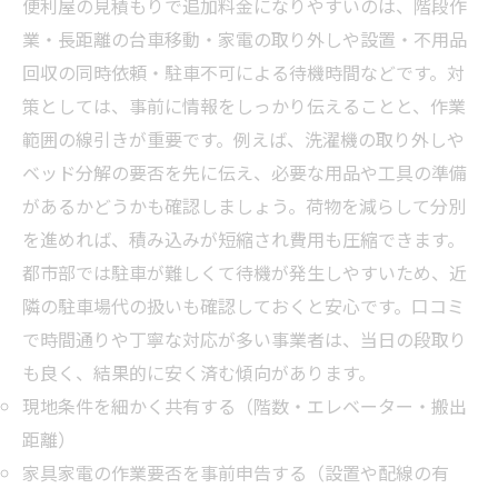
便利屋の見積もりで追加料金になりやすいのは、階段作
業・長距離の台車移動・家電の取り外しや設置・不用品
回収の同時依頼・駐車不可による待機時間などです。対
策としては、事前に情報をしっかり伝えることと、作業
範囲の線引きが重要です。例えば、洗濯機の取り外しや
ベッド分解の要否を先に伝え、必要な用品や工具の準備
があるかどうかも確認しましょう。荷物を減らして分別
を進めれば、積み込みが短縮され費用も圧縮できます。
都市部では駐車が難しくて待機が発生しやすいため、近
隣の駐車場代の扱いも確認しておくと安心です。口コミ
で時間通りや丁寧な対応が多い事業者は、当日の段取り
も良く、結果的に安く済む傾向があります。
現地条件を細かく共有する（階数・エレベーター・搬出
距離）
家具家電の作業要否を事前申告する（設置や配線の有