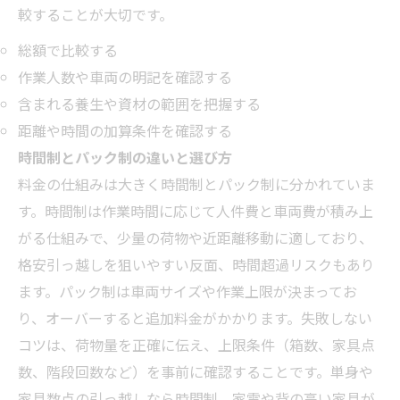
較することが大切です。
総額で比較する
作業人数や車両の明記を確認する
含まれる養生や資材の範囲を把握する
距離や時間の加算条件を確認する
時間制とパック制の違いと選び方
料金の仕組みは大きく時間制とパック制に分かれていま
す。時間制は作業時間に応じて人件費と車両費が積み上
がる仕組みで、少量の荷物や近距離移動に適しており、
格安引っ越しを狙いやすい反面、時間超過リスクもあり
ます。パック制は車両サイズや作業上限が決まってお
り、オーバーすると追加料金がかかります。失敗しない
コツは、荷物量を正確に伝え、上限条件（箱数、家具点
数、階段回数など）を事前に確認することです。単身や
家具数点の引っ越しなら時間制、家電や背の高い家具が