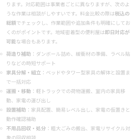
ります。対応範囲は事業者ごとに異なりますが、次のよ
うな作業は相談がしやすいです。料金比較の際は
税込の
総額
でチェックし、作業範囲や追加条件も明確にしてお
くのがポイントです。地域密着型の便利屋は
即日対応が
可能
な場合もあります。
荷造り補助
：ダンボール詰め、緩衝材の準備、ラベル貼
りなどの時短サポート
家具分解・組立
：ベッドやタワー型家具の解体と設置ま
で一括対応
運搬・移動
：軽トラックでの荷物運搬、室内の家具移
動、家電の運び出し
設置補助
：家具配置、簡易レベル出し、家電の仮置きと
動作確認補助
不用品回収・処分
：粗大ごみの搬出、家電リサイクル対
象の回収相談