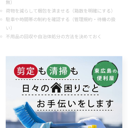
無）
荷物を減らして梱包を済ませる（箱数を明確にする）
駐車や時間帯の制約を確認する（管理規約・待機の扱
い）
不用品の回収や自治体処分の方法を決めておく
便利屋と引っ越し専門業者の違い
をサービスや価格で比較
便利屋が得意な引っ越しと苦手な場面の見極め
方
便利屋は必要な作業だけを切り出して依頼できるため、