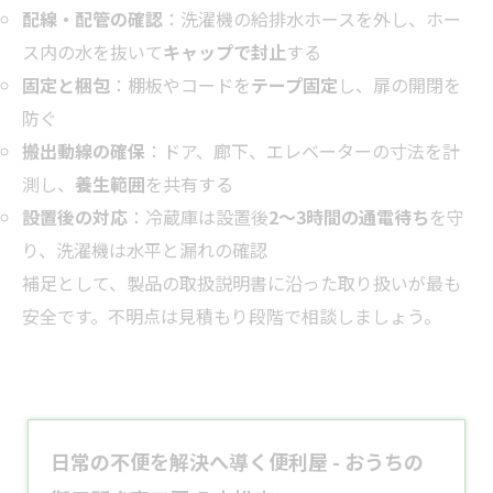
配線・配管の確認
：洗濯機の給排水ホースを外し、ホー
ス内の水を抜いて
キャップで封止
する
固定と梱包
：棚板やコードを
テープ固定
し、扉の開閉を
防ぐ
搬出動線の確保
：ドア、廊下、エレベーターの寸法を計
測し、
養生範囲
を共有する
設置後の対応
：冷蔵庫は設置後
2〜3時間の通電待ち
を守
り、洗濯機は水平と漏れの確認
補足として、製品の取扱説明書に沿った取り扱いが最も
安全です。不明点は見積もり段階で相談しましょう。
日常の不便を解決へ導く便利屋 - おうちの