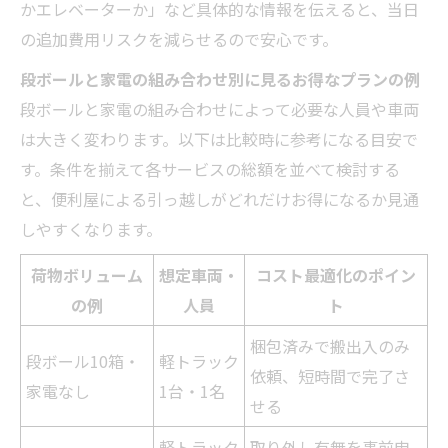
かエレベーターか」など具体的な情報を伝えると、当日
の追加費用リスクを減らせるので安心です。
段ボールと家電の組み合わせ別に見るお得なプランの例
段ボールと家電の組み合わせによって必要な人員や車両
は大きく変わります。以下は比較時に参考になる目安で
す。条件を揃えて各サービスの総額を並べて検討する
と、便利屋による引っ越しがどれだけお得になるか見通
しやすくなります。
荷物ボリューム
想定車両・
コスト最適化のポイン
の例
人員
ト
梱包済みで搬出入のみ
段ボール10箱・
軽トラック
依頼、短時間で完了さ
家電なし
1台・1名
せる
軽トラック
取り外し有無を事前申