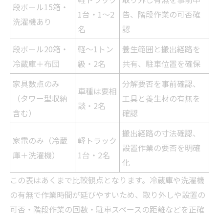
段ボール15箱・
1台・1～2
告、階段作業の可否確
洗濯機あり
名
認
段ボール20箱・
軽～1トン
養生範囲と搬出経路を
冷蔵庫＋布団
級・2名
共有、駐車位置を確保
家具数点のみ
分解要否を事前確認、
車種は要相
（タワー型収納
工具と養生材の有無を
談・2名
含む）
確認
搬出経路の寸法確認、
家電のみ（冷蔵
軽トラック
設置作業の要否を明確
庫＋洗濯機）
1台・2名
化
この表はあくまで比較観点となります。冷蔵庫や洗濯機
の有無で作業時間が延びやすいため、取り外しや設置の
可否・階段作業の回数・駐車スペースの距離などを正確