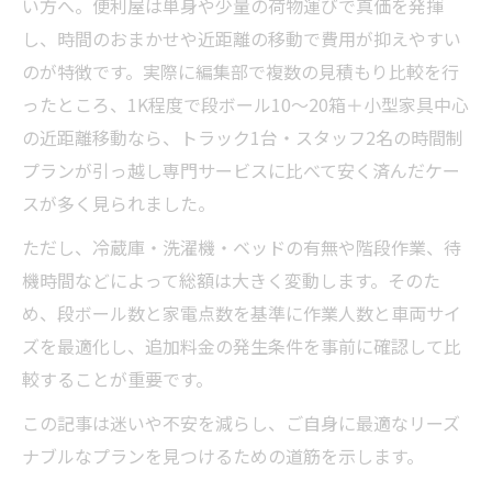
い方へ。便利屋は単身や少量の荷物運びで真価を発揮
し、時間のおまかせや近距離の移動で費用が抑えやすい
のが特徴です。実際に編集部で複数の見積もり比較を行
ったところ、1K程度で段ボール10～20箱＋小型家具中心
の近距離移動なら、トラック1台・スタッフ2名の時間制
プランが引っ越し専門サービスに比べて安く済んだケー
スが多く見られました。
ただし、冷蔵庫・洗濯機・ベッドの有無や階段作業、待
機時間などによって総額は大きく変動します。そのた
め、段ボール数と家電点数を基準に作業人数と車両サイ
ズを最適化し、追加料金の発生条件を事前に確認して比
較することが重要です。
この記事は迷いや不安を減らし、ご自身に最適なリーズ
ナブルなプランを見つけるための道筋を示します。