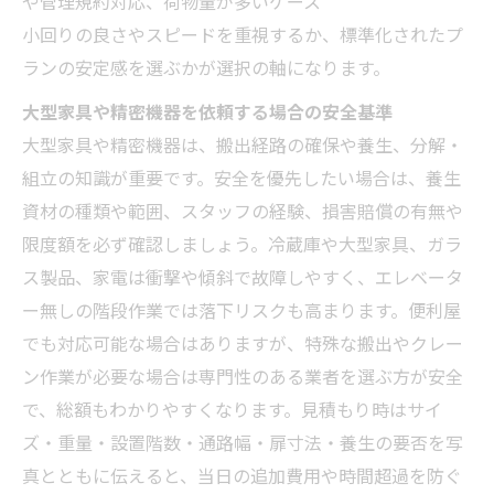
や管理規約対応、荷物量が多いケース
小回りの良さやスピードを重視するか、標準化されたプ
ランの安定感を選ぶかが選択の軸になります。
大型家具や精密機器を依頼する場合の安全基準
大型家具や精密機器は、搬出経路の確保や養生、分解・
組立の知識が重要です。安全を優先したい場合は、養生
資材の種類や範囲、スタッフの経験、損害賠償の有無や
限度額を必ず確認しましょう。冷蔵庫や大型家具、ガラ
ス製品、家電は衝撃や傾斜で故障しやすく、エレベータ
ー無しの階段作業では落下リスクも高まります。便利屋
でも対応可能な場合はありますが、特殊な搬出やクレー
ン作業が必要な場合は専門性のある業者を選ぶ方が安全
で、総額もわかりやすくなります。見積もり時はサイ
ズ・重量・設置階数・通路幅・扉寸法・養生の要否を写
真とともに伝えると、当日の追加費用や時間超過を防ぐ