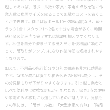
越しであれば、段ボール数や家具・家電の点数を軸に作
業人数と車両サイズを絞ることで無駄なコストを省くこ
とができます。例えば段ボール10～20箱程度なら、軽ト
ラック1台＋スタッフ1～2名で十分な場合が多く、時間
制料金の範囲内で完了すれば総額も抑えやすくなりま
す。梱包を自分で済ませて搬出入だけを便利屋に頼むこ
とで、段取りがシンプルになり作業時間も短縮されやす
くなります。
加えて、不用品の先行処分や分別の徹底も非常に効果的
です。荷物が減れば養生や積み込みの回数も減少し、そ
の分見積もりが下がりやすくなります。引っ越し業者と
比べて便利屋は柔軟な対応が可能なため、家具1点の運搬
や家電のみの移動にも適しているのが魅力です。見積も
りの際には、「段ボール数」「大型家電の有無」「階段