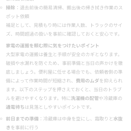
掃除
：退去前後の簡易清掃、搬出後の掃き拭き作業のス
ポット依頼
補足として、見積もり時には作業人数、トラックのサイ
ズ、時間超過の扱いを事前に確認しておくと安心です。
家電の運搬を頼む際に気をつけたいポイント
大型家電の運搬は養生と手順が安全のカギとなります。
破損や水漏れを防ぐため、事前準備と当日の声かけを徹
底しましょう。便利屋に任せる場合でも、依頼者側の準
備によって作業時間が短縮され、
費用のムダ
を抑えられ
ます。以下のステップを押さえておくと、当日のトラブ
ルを避けやすくなります。特に
洗濯機の配管
や冷蔵庫の
通電待ち
は見落としやすいポイントです。
前日までの準備
：冷蔵庫は中身を空にし、霜取りと
水抜
き
を事前に行う