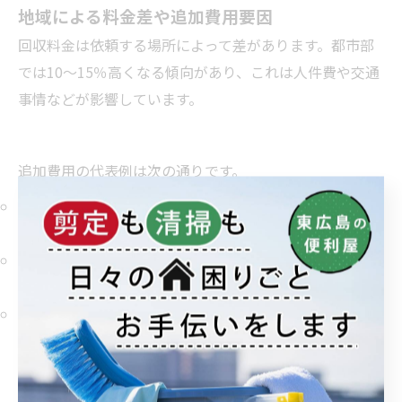
地域による料金差や追加費用要因
回収料金は依頼する場所によって差があります。都市部
では10～15％高くなる傾向があり、これは人件費や交通
事情などが影響しています。
追加費用の代表例は次の通りです。
階段料金
：2階以上でエレベーターなしの場合、1階ごと
に1,000～2,000円追加
運搬距離加算
：駐車場から玄関までが遠い場合、500～
2,000円程度プラス
深夜・早朝割増
：20時以降や6時前の作業は10～20％増
地域ごとの参考料金例です。