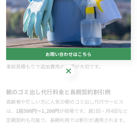
地域
軽トラ積み放題
2tトラック積み放題
地域A
約19,800円
約65,000円
地域B
約22,000円
約79,800円
地域C
約20,000円
約70,000円
お問い合わせはこちら
事前見積もりで追加費用の確認が大切です。
お問い合わせはこちら
朝のゴミ出し代行料金と長期契約割引例
高齢者や忙しい方に人気の朝のゴミ出し代行サービス
は、
1回500円～1,200円
が相場です。週1回・月4回など
定期契約も可能で、長期利用では割引が適用されます。