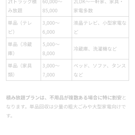
2tトラック積
60,000～
2LDK～一軒家、家具・
み放題
85,000
家電多数
単品（テレ
3,000～
液晶テレビ、小型家電な
ビ）
6,000
ど
単品（冷蔵
5,000～
冷蔵庫、洗濯機など
庫）
8,000
単品（家具
3,000～
ベッド、ソファ、タンス
類）
7,000
など
積み放題プランは、不用品が複数ある場合に特に割安
と
なります。単品回収は少量の粗大ごみや大型家電向けで
す。